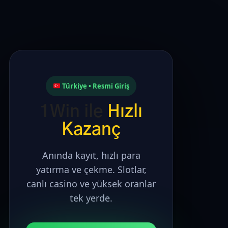
Türkiye • Resmi Giriş
1Win ile
Hızlı
Kazanç
Anında kayıt, hızlı para
yatırma ve çekme. Slotlar,
canlı casino ve yüksek oranlar
tek yerde.