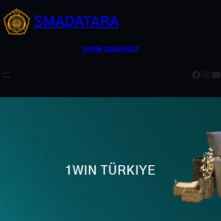
Lewati
ke
SMADATARA
konten
SPMB 2026/2027
Facebook
Instagram
YouTube
1WIN TÜRKIYE