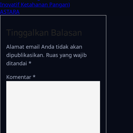
Inovatif Ketahanan Pangan)
ASTARA
Tinggalkan Balasan
Alamat email Anda tidak akan
dipublikasikan.
Ruas yang wajib
ditandai
*
Komentar
*