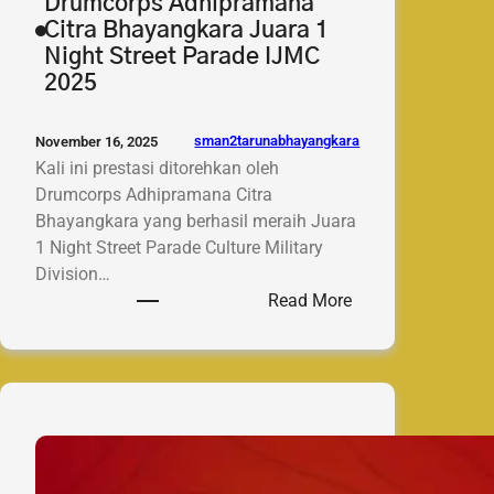
Drumcorps Adhipramana
Citra Bhayangkara Juara 1
Night Street Parade IJMC
2025
sman2tarunabhayangkara
November 16, 2025
Kali ini prestasi ditorehkan oleh
Drumcorps Adhipramana Citra
Bhayangkara yang berhasil meraih Juara
1 Night Street Parade Culture Military
Division…
:
Read More
Tampil
Spektakuler!
Drumcorps
Adhipramana
Citra
Bhayangkara
Juara