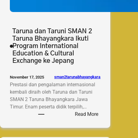
Taruna dan Taruni SMAN 2
Taruna Bhayangkara Ikuti
Program International
Education & Cultural
Exchange ke Jepang
sman2tarunabhayangkara
November 17, 2025
Prestasi dan pengalaman internasional
kembali diraih oleh Taruna dan Taruni
SMAN 2 Taruna Bhayangkara Jawa
Timur. Enam peserta didik terpilih,…
:
Read More
Taruna
dan
Taruni