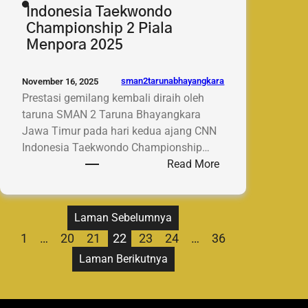
Indonesia Taekwondo
Championship 2 Piala
Menpora 2025
sman2tarunabhayangkara
November 16, 2025
Prestasi gemilang kembali diraih oleh
taruna SMAN 2 Taruna Bhayangkara
Jawa Timur pada hari kedua ajang CNN
Indonesia Taekwondo Championship…
:
Read More
Taruna
SMAN
2
Laman Sebelumnya
Taruna
1
…
20
21
22
23
24
…
36
Bhayangkara
Laman Berikutnya
Kembali
Sabet
3