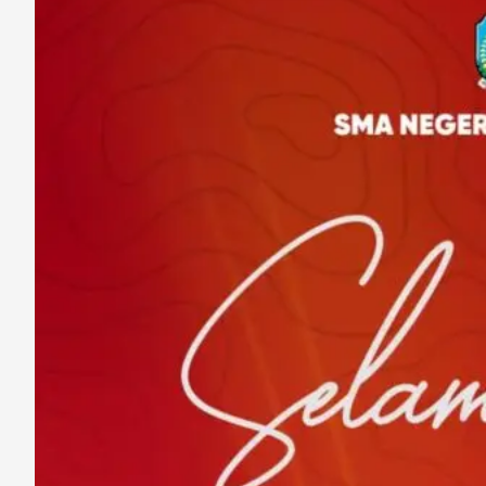
1
Night
Street
Parade
IJMC
2025