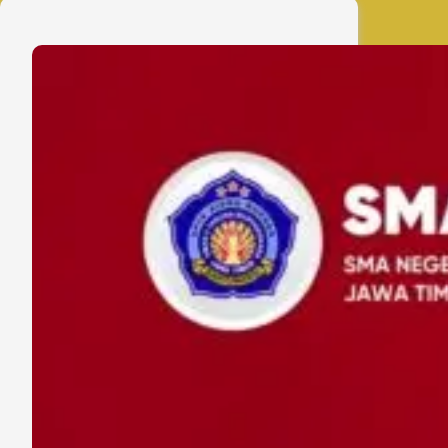
SMAN
2
Taruna
Bhayangkara
Ikuti
Program
International
Education
&
Cultural
Exchange
ke
Jepang