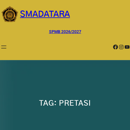
Lewati
ke
SMADATARA
konten
SPMB 2026/2027
Facebook
Instagram
YouTube
TAG:
PRETASI