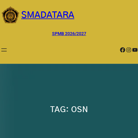
Lewati
ke
SMADATARA
konten
SPMB 2026/2027
Facebook
Instagram
YouTube
TAG:
OSN