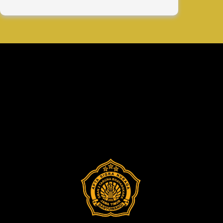
Selamat
Berjuang
Sebagai
Finalis
OSN
Tingkat
Provinsi
Tahun
2025