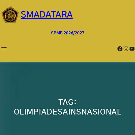
Lewati
ke
SMADATARA
konten
SPMB 2026/2027
Facebook
Instagram
YouTube
TAG:
OLIMPIADESAINSNASIONAL