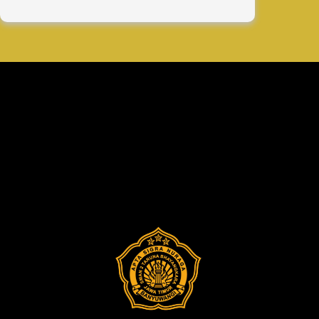
Selamat
Berjuang
Sebagai
Finalis
OSN
Tingkat
Provinsi
Tahun
2025