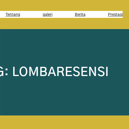
Tentang
galeri
Berita
Prestasi
G:
LOMBARESENSI