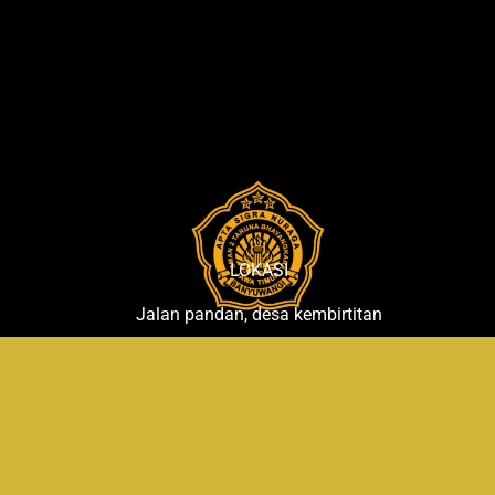
3
Lomba
Resensi
Buku
Tingkat
Provinsi
Jawa
Timur
2025
LOKASI
Jalan pandan, desa kembirtitan
Kecamatan genteng
Kabupaten Banyuwangi