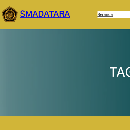
Lewati
ke
SMADATARA
Beranda
konten
TA