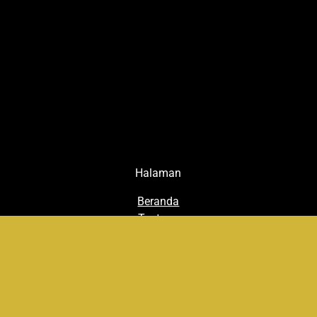
Halaman
Beranda
Tentang
galeri
Berita
Prestasi