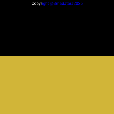
Copyr
ight @Smadatara2025