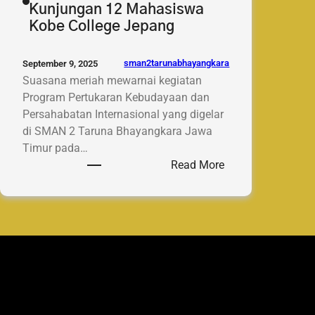
Kunjungan 12 Mahasiswa
Kobe College Jepang
sman2tarunabhayangkara
September 9, 2025
Suasana meriah mewarnai kegiatan
Program Pertukaran Kebudayaan dan
Persahabatan Internasional yang digelar
di SMAN 2 Taruna Bhayangkara Jawa
Timur pada…
:
Read More
SMAN
2
Taruna
Bhayangkara
Jawa
Timur
Sambut
Kunjungan