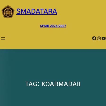
Lewati
ke
SMADATARA
konten
SPMB 2026/2027
Facebook
Instagram
YouTube
TAG:
KOARMADAII