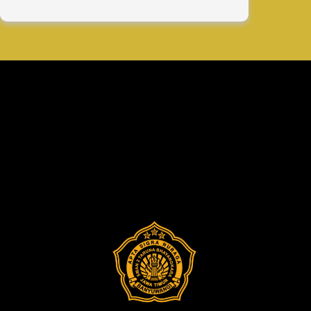
Persiapan
Akhir
Pembaretan
Taruna
Jawa
Timur
Tahun
2025
Digelar
di
Koarmada
II
Surabaya