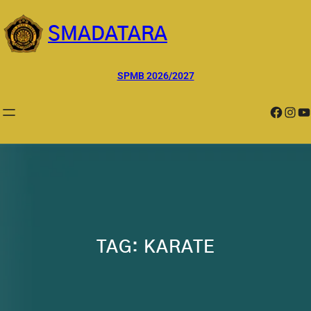
Lewati
ke
SMADATARA
konten
SPMB 2026/2027
Facebook
Instagram
YouTube
TAG:
KARATE