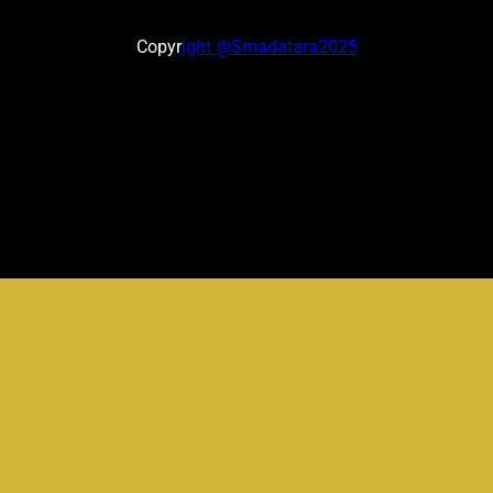
Copyr
ight @Smadatara2025