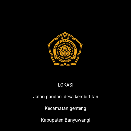
Borong
Juara
di
Kejuaraan
Karate
Bondowoso
Open
Bupati
Cup
I
2025
LOKASI
Jalan pandan, desa kembirtitan
Kecamatan genteng
Kabupaten Banyuwangi