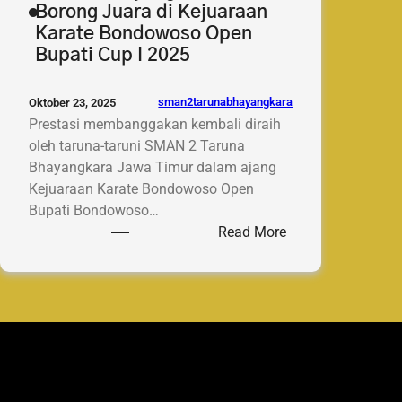
Borong Juara di Kejuaraan
Karate Bondowoso Open
Bupati Cup I 2025
sman2tarunabhayangkara
Oktober 23, 2025
Prestasi membanggakan kembali diraih
oleh taruna-taruni SMAN 2 Taruna
Bhayangkara Jawa Timur dalam ajang
Kejuaraan Karate Bondowoso Open
Bupati Bondowoso…
:
Read More
Taruna-
Taruni
SMAN
2
Taruna
Bhayangkara
Jatim