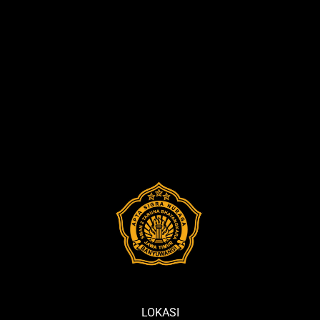
Upacara
Peringatan
HUT
ke-
80
Provinsi Jawa Ti
LOKASI