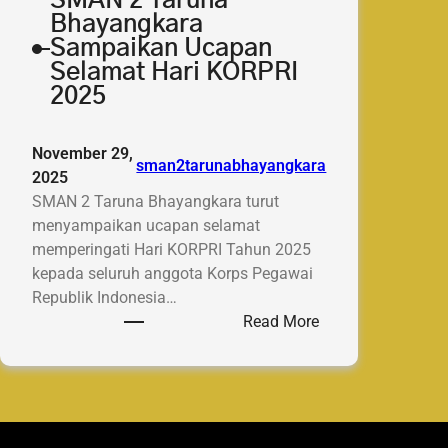
SMAN 2 Taruna
Bhayangkara
Sampaikan Ucapan
Selamat Hari KORPRI
2025
November 29,
sman2tarunabhayangkara
2025
SMAN 2 Taruna Bhayangkara turut
menyampaikan ucapan selamat
memperingati Hari KORPRI Tahun 2025
kepada seluruh anggota Korps Pegawai
Republik Indonesia…
:
Read More
SMAN
2
Taruna
Bhayangkara
Sampaikan