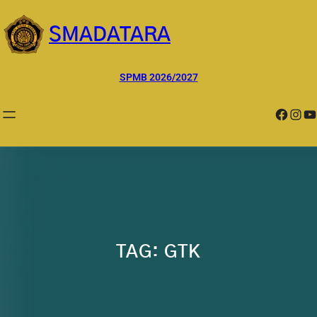
Lewati
ke
SMADATARA
konten
SPMB 2026/2027
Facebook
Instagram
YouTube
TAG:
GTK