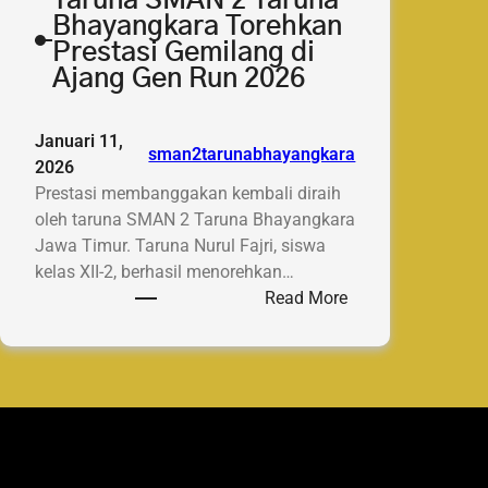
Taruna SMAN 2 Taruna
Bhayangkara Torehkan
Prestasi Gemilang di
Ajang Gen Run 2026
Januari 11,
sman2tarunabhayangkara
2026
Prestasi membanggakan kembali diraih
oleh taruna SMAN 2 Taruna Bhayangkara
Jawa Timur. Taruna Nurul Fajri, siswa
kelas XII-2, berhasil menorehkan…
:
Read More
Taruna
SMAN
2
Taruna
Bhayangkara
Torehkan
Prestasi