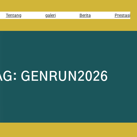
Tentang
galeri
Berita
Prestasi
AG:
GENRUN2026