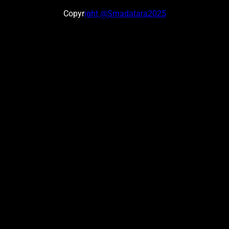
Copyr
ight @Smadatara2025