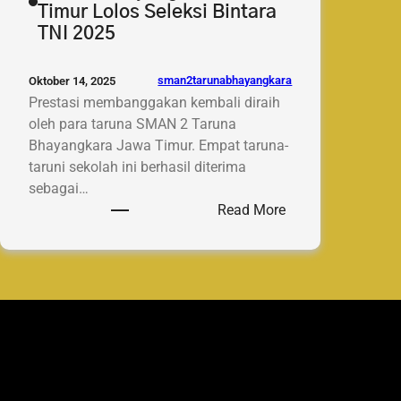
Timur Lolos Seleksi Bintara
TNI 2025
sman2tarunabhayangkara
Oktober 14, 2025
Prestasi membanggakan kembali diraih
oleh para taruna SMAN 2 Taruna
Bhayangkara Jawa Timur. Empat taruna-
taruni sekolah ini berhasil diterima
sebagai…
:
Read More
Empat
Taruna
SMAN
2
Taruna
Bhayangkara
Jawa
Timur