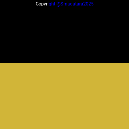
Copyr
ight @Smadatara2025