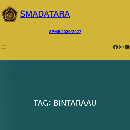
Lewati
ke
SMADATARA
konten
SPMB 2026/2027
Facebook
Instagram
YouTube
TAG:
BINTARAAU